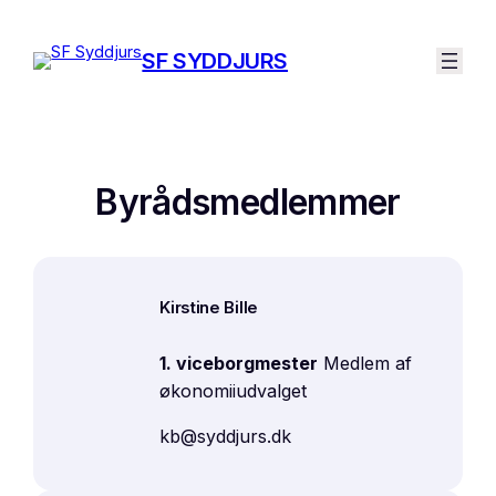
Spring
til
SF SYDDJURS
indhold
Byrådsmedlemmer
Kirstine Bille
1. viceborgmester
Medlem af
økonomiiudvalget
kb@syddjurs.dk